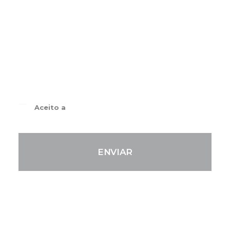
ser
contactado
Email (obrigatório)
Aceito a
Política e Privacidade